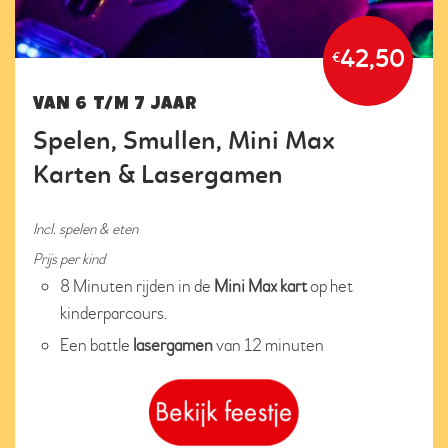
42,50
€
VAN 6 T/M 7 JAAR
Spelen, Smullen, Mini Max
Karten & Lasergamen
Incl. spelen & eten
Prijs per kind
8 Minuten rijden in de
Mini Max kart
op het
kinderparcours.
Een battle
lasergamen
van 12 minuten