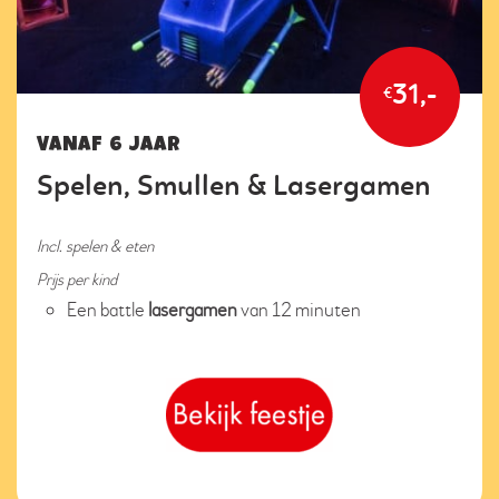
31,-
€
VANAF 6 JAAR
Spelen, Smullen & Lasergamen
Incl. spelen & eten
Prijs per kind
Een battle
lasergamen
van 12 minuten