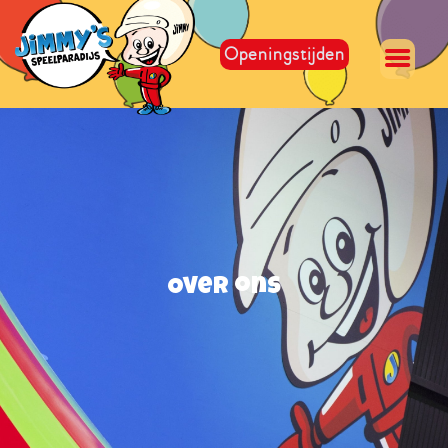
Openingstijden
Speelparadijs
Arrangementen
Eten en drinken
Over ons
Contact & Route