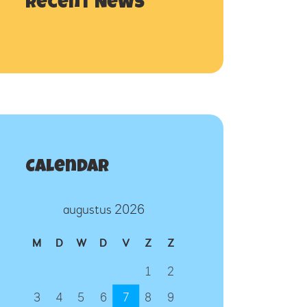
Recent News
Calendar
augustus 2026
M
D
W
D
V
Z
Z
1
2
3
4
5
6
7
8
9