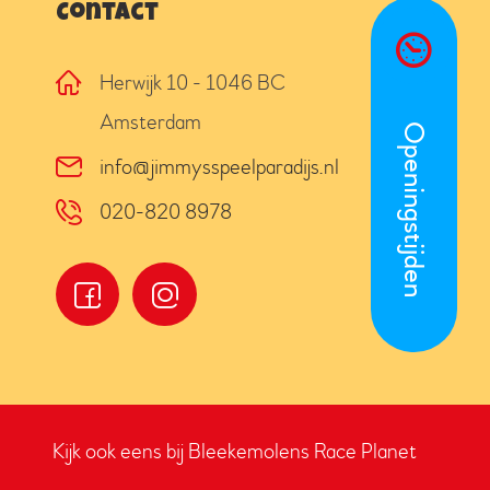
Contact
Herwijk 10 - 1046 BC
Amsterdam
Openingstijden
info@jimmysspeelparadijs.nl
020-820 8978
Kijk ook eens bij Bleekemolens Race Planet