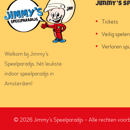
Jimmy’s S
Tickets
Veilig spelen
Verloren spu
Welkom bij Jimmy’s
Speelparadijs, hét leukste
indoor speelparadijs in
Amsterdam!
© 2026 Jimmy’s Speelparadijs – Alle rechten voor